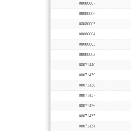
08080007
08080006
08080005
08080004
08080003
08080002
08071440
08071439
08071438
08071437
08071436
08071435
08071434