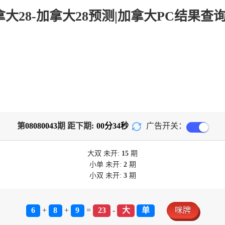
第
08080043
期 距下期:
00
分
34
秒
广告开关：
大双
未开:
15
期
小单
未开:
2
期
小双
未开:
3
期
6
+
8
+
9
=
23
-
大
单
咪牌