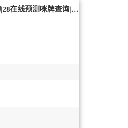
记得回家:28yc.CoM 加拿大28-加拿大28预测|加拿大PC结果查询|28在线预测咪牌查询|加拿大PC在线预测_专注研究_加拿大PC28_官方数据!