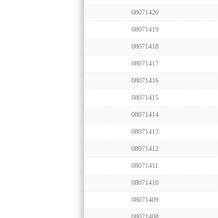
08071420
08071419
08071418
08071417
08071416
08071415
08071414
08071413
08071412
08071411
08071410
08071409
08071408