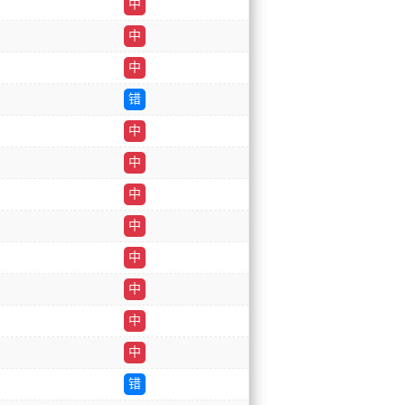
中
中
中
错
中
中
中
中
中
中
中
中
错