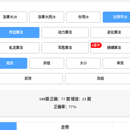
加拿大28
加拿大西28
台湾28
比特币28
传送算法
动力算法
进化算法
虬龙算法
军胜算法
磅礴算法
组合
杀组
大小
单双
双项
双组
100期 正确：77 期 错误：23 期
正确率：77%
走势