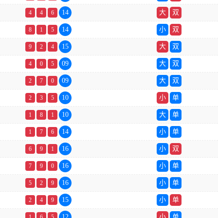
14
大
双
4
4
6
14
小
双
8
1
5
15
大
双
9
2
4
09
大
双
4
0
5
09
大
双
2
7
0
10
小
单
2
3
5
10
大
单
1
8
1
14
小
单
1
7
6
16
小
双
6
9
1
16
小
单
7
9
0
16
小
单
5
2
9
15
小
单
2
4
9
12
小
单
1
6
5