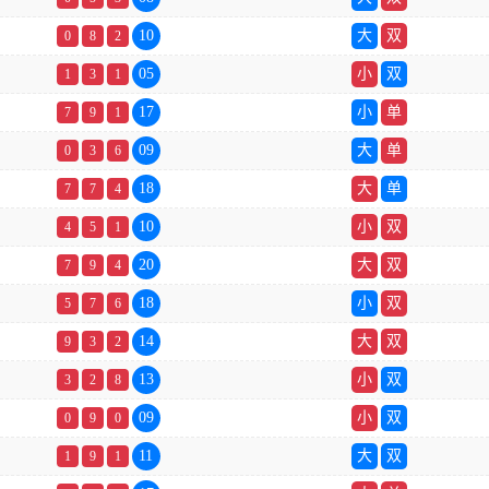
10
大
双
0
8
2
05
小
双
1
3
1
17
小
单
7
9
1
09
大
单
0
3
6
18
大
单
7
7
4
10
小
双
4
5
1
20
大
双
7
9
4
18
小
双
5
7
6
14
大
双
9
3
2
13
小
双
3
2
8
09
小
双
0
9
0
11
大
双
1
9
1