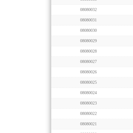
08080032
08080031
08080030
08080029
08080028
08080027
08080026
08080025
08080024
08080023
08080022
08080021