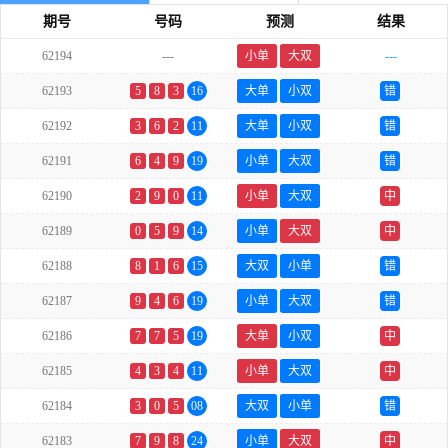
期号
号码
预测
结果
62194
---
小单
大双
---
62193
5
8
3
16
大单
小双
错
62192
3
6
2
11
大单
小双
错
62191
6
4
9
19
小单
大双
错
62190
2
9
0
11
小单
大双
中
62189
0
5
9
14
小单
大双
中
62188
8
1
6
15
大双
小单
错
62187
9
4
6
19
小单
大双
错
62186
7
7
5
19
大单
小双
中
62185
4
3
4
11
小单
大双
中
62184
3
0
5
08
大双
小单
错
62183
7
9
8
24
小单
大双
中