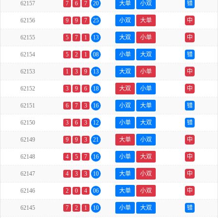
62157
7
6
7
20
大单
小双
错
62156
9
9
7
25
小双
大单
中
62155
5
7
1
13
大双
小单
中
62154
5
2
1
08
小单
大双
错
62153
1
3
9
13
大双
小单
中
62152
3
9
6
18
大双
小单
中
62151
6
7
3
16
小双
大单
错
62150
3
6
3
12
小单
大双
错
62149
9
9
3
21
大单
小双
中
62148
4
5
7
16
小单
大双
中
62147
4
3
3
10
大单
小双
中
62146
2
0
4
06
大单
小双
中
62145
7
2
1
10
小单
大双
错