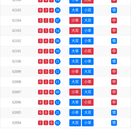
62106
9
4
1
14
小单
大双
中
62105
9
3
4
16
大单
小双
错
62104
3
1
3
07
小单
大双
中
62103
0
5
9
14
大双
小单
中
62102
5
0
3
08
大双
小单
错
62101
0
2
8
10
大单
小双
中
62100
8
5
8
21
大双
小单
错
62099
6
3
2
11
小单
大双
中
62098
9
2
0
11
大双
小单
中
62097
3
6
0
09
小单
大双
中
62096
4
2
6
12
大单
小双
中
62095
6
8
7
21
小单
大双
错
62094
1
1
0
02
大双
小单
错