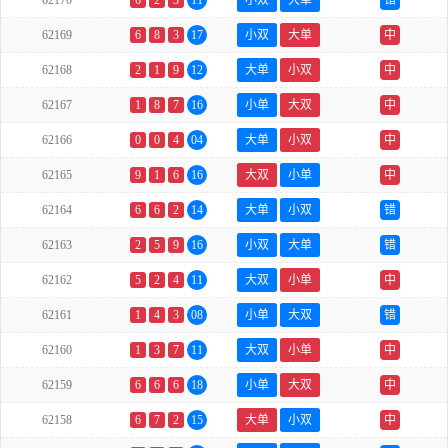
62170
6
2
3
11
小双
大单
错
62169
6
8
3
17
小双
大单
中
62168
2
1
9
12
大单
小双
中
62167
1
8
7
16
小单
大双
中
62166
0
0
4
04
大单
小双
中
62165
9
1
6
16
大双
小单
中
62164
6
6
2
14
大单
小双
错
62163
2
5
9
16
小双
大单
错
62162
5
2
4
11
大双
小单
中
62161
1
4
3
08
小单
大双
错
62160
1
3
7
11
大双
小单
中
62159
6
6
6
18
小单
大双
中
62158
6
7
2
15
大单
小双
中