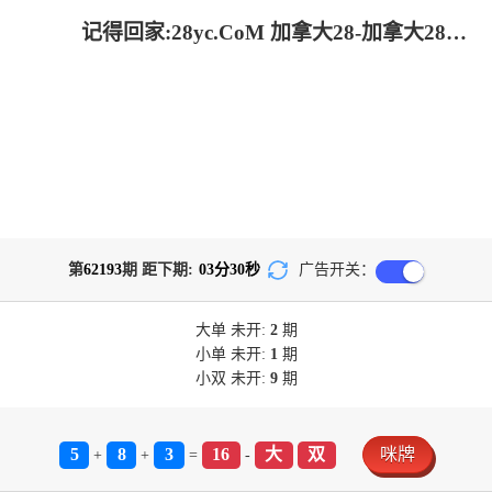
记得回家:28yc.CoM 加拿大28-加拿大28预测|加拿大PC结果查询|28在线预测咪牌查询|加拿大PC在线预测_专注研究_加拿大PC28_官方数据!
第
62193
期 距下期:
03
分
30
秒
广告开关：
大单
未开:
2
期
小单
未开:
1
期
小双
未开:
9
期
5
8
3
16
大
双
咪牌
+
+
=
-