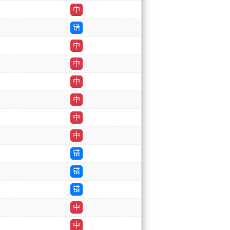
中
错
中
中
中
中
中
中
错
错
错
中
中