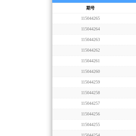
期号
115044265
115044264
115044263
115044262
115044261
115044260
115044259
115044258
115044257
115044256
115044255
115044254