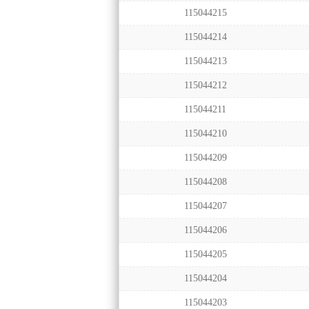
115044215
115044214
115044213
115044212
115044211
115044210
115044209
115044208
115044207
115044206
115044205
115044204
115044203