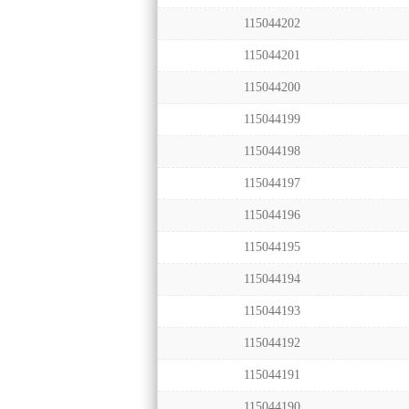
115044202
115044201
115044200
115044199
115044198
115044197
115044196
115044195
115044194
115044193
115044192
115044191
115044190