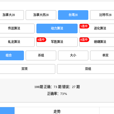
加拿大28
加拿大西28
台湾28
比特币28
传送算法
动力算法
进化算法
虬龙算法
军胜算法
磅礴算法
组合
杀组
大小
单双
双项
双组
100期 正确：73 期 错误：27 期
正确率：73%
走势