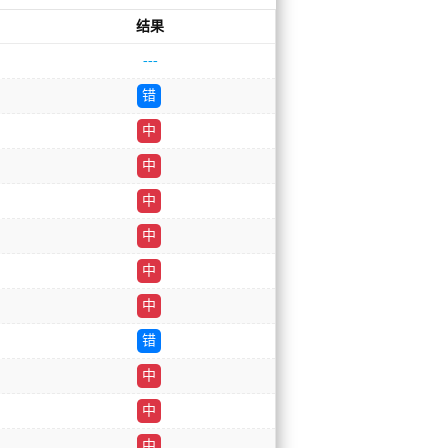
结果
---
错
中
中
中
中
中
中
错
中
中
中