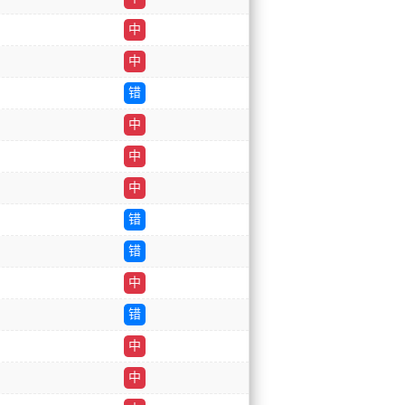
中
中
错
中
中
中
错
错
中
错
中
中