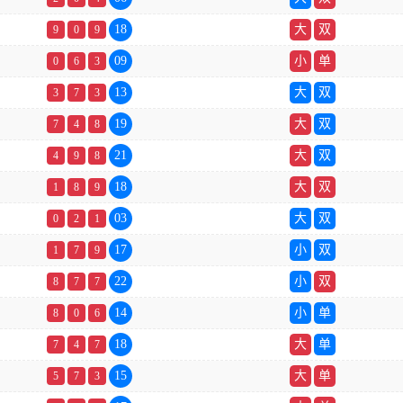
18
大
双
9
0
9
09
小
单
0
6
3
13
大
双
3
7
3
19
大
双
7
4
8
21
大
双
4
9
8
18
大
双
1
8
9
03
大
双
0
2
1
17
小
双
1
7
9
22
小
双
8
7
7
14
小
单
8
0
6
18
大
单
7
4
7
15
大
单
5
7
3