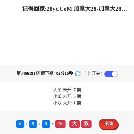
记得回家:28yc.CoM 加拿大28-加拿大28预测|加拿大PC结果查询|28在线预测咪牌查询|加拿大PC在线预测_专注研究_加拿大PC28_官方数据!
第
3466191
期 距下期:
02
分
16
秒
广告开关：
大单
未开:
7
期
小单
未开:
5
期
小双
未开:
1
期
6
5
5
16
大
双
咪牌
+
+
=
-