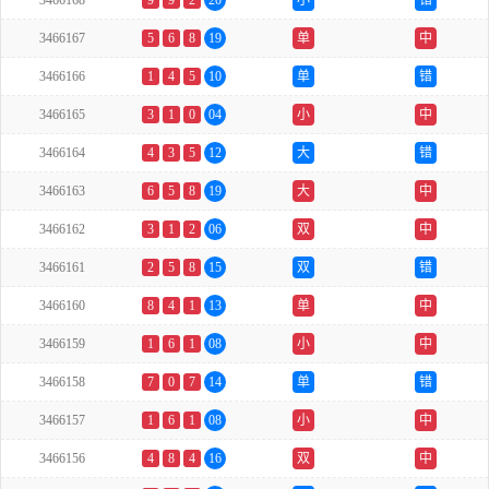
3466168
9
9
2
20
小
错
3466167
5
6
8
19
单
中
3466166
1
4
5
10
单
错
3466165
3
1
0
04
小
中
3466164
4
3
5
12
大
错
3466163
6
5
8
19
大
中
3466162
3
1
2
06
双
中
3466161
2
5
8
15
双
错
3466160
8
4
1
13
单
中
3466159
1
6
1
08
小
中
3466158
7
0
7
14
单
错
3466157
1
6
1
08
小
中
3466156
4
8
4
16
双
中