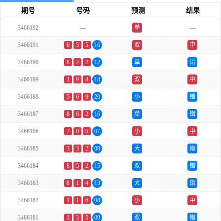
期号
号码
预测
结果
3466192
---
单
---
3466191
6
5
5
16
双
中
3466190
8
2
2
12
单
错
3466189
1
9
8
18
双
中
3466188
5
6
9
20
小
错
3466187
8
6
2
16
单
错
3466186
7
0
0
07
小
中
3466185
3
3
2
08
大
错
3466184
8
5
2
15
双
错
3466183
8
1
4
13
大
错
3466182
1
1
6
08
小
中
3466181
1
3
5
09
双
错