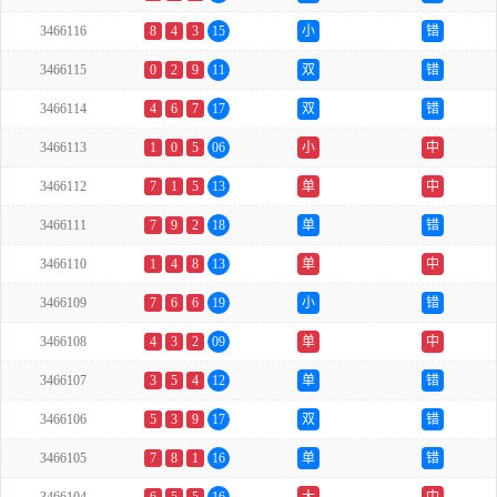
3466116
8
4
3
15
小
错
3466115
0
2
9
11
双
错
3466114
4
6
7
17
双
错
3466113
1
0
5
06
小
中
3466112
7
1
5
13
单
中
3466111
7
9
2
18
单
错
3466110
1
4
8
13
单
中
3466109
7
6
6
19
小
错
3466108
4
3
2
09
单
中
3466107
3
5
4
12
单
错
3466106
5
3
9
17
双
错
3466105
7
8
1
16
单
错