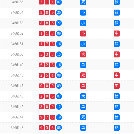
3466155
5
1
1
07
双
错
3466154
9
8
9
26
小
错
3466153
8
8
6
22
小
错
3466152
1
1
7
09
小
中
3466151
1
7
8
16
小
错
3466150
5
3
7
15
大
中
3466149
6
2
8
16
单
错
3466148
2
5
1
08
双
中
3466147
9
0
0
09
单
中
3466146
2
0
5
07
大
错
3466145
3
0
9
12
单
错
3466144
9
7
3
19
双
错
3466143
0
5
3
08
单
错