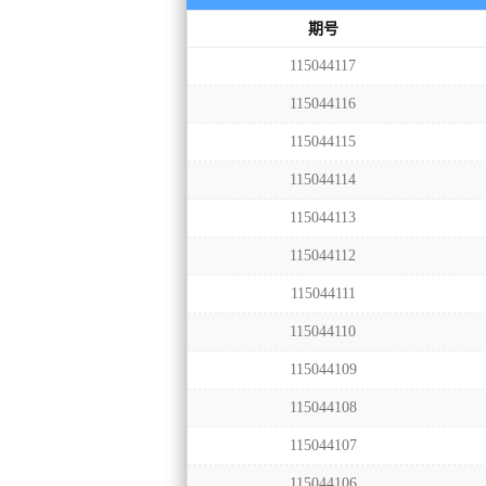
期号
115044117
115044116
115044115
115044114
115044113
115044112
115044111
115044110
115044109
115044108
115044107
115044106