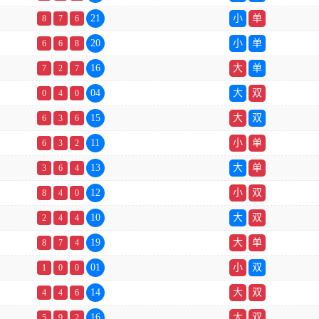
21
小
单
8
7
6
20
小
单
6
6
8
16
大
单
7
2
7
04
大
双
0
4
0
15
大
双
6
3
6
11
小
单
6
3
2
13
大
单
3
6
4
12
小
双
8
4
0
10
大
双
2
4
4
19
大
单
8
7
4
01
小
双
1
0
0
14
大
双
4
4
6
16
大
双
5
9
2