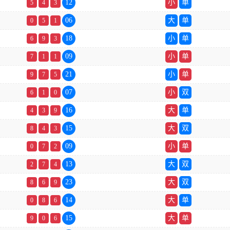
12
小
单
5
4
3
06
大
单
0
5
1
18
小
单
6
9
3
09
小
单
7
1
1
21
小
单
9
7
5
07
小
双
6
1
0
16
大
单
4
3
9
15
大
双
8
4
3
09
小
单
0
7
2
13
大
双
2
7
4
23
大
双
8
6
9
14
大
单
0
8
6
15
大
单
9
0
6