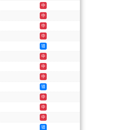
中
中
中
中
错
中
中
中
错
中
中
中
错