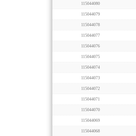
115044080
115044079
115044078
115044077
115044076
115044075
115044074
115044073
115044072
115044071
115044070
115044069
115044068