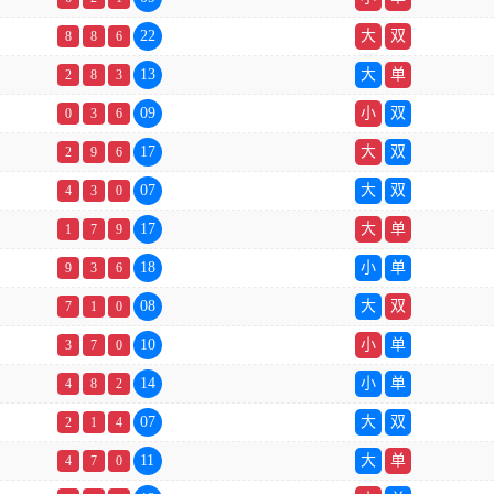
22
大
双
8
8
6
13
大
单
2
8
3
09
小
双
0
3
6
17
大
双
2
9
6
07
大
双
4
3
0
17
大
单
1
7
9
18
小
单
9
3
6
08
大
双
7
1
0
10
小
单
3
7
0
14
小
单
4
8
2
07
大
双
2
1
4
11
大
单
4
7
0