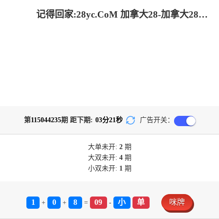
记得回家:28yc.CoM 加拿大28-加拿大28预测|加拿大PC结果查询|28在线预测咪牌查询|加拿大PC在线预测_专注研究_加拿大PC28_官方数据!
第
115044235
期 距下期:
03
分
21
秒
广告开关：
大单
未开:
2
期
大双
未开:
4
期
小双
未开:
1
期
1
0
8
09
小
单
咪牌
+
+
=
-