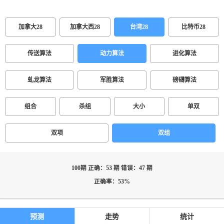
加拿大28
加拿大西28
台湾28
比特币28
传送算法
动力算法
进化算法
虬龙算法
军胜算法
磅礴算法
组合
杀组
大小
单双
双项
双组
100期 正确：53 期 错误：47 期
正确率：53%
预测
走势
统计