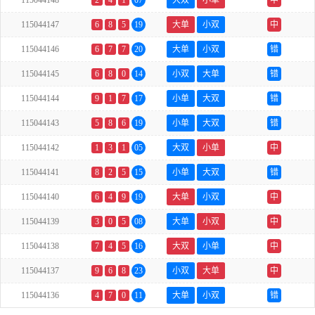
115044148
2
4
1
07
大双
小单
中
115044147
6
8
5
19
大单
小双
中
115044146
6
7
7
20
大单
小双
错
115044145
6
8
0
14
小双
大单
错
115044144
9
1
7
17
小单
大双
错
115044143
5
8
6
19
小单
大双
错
115044142
1
3
1
05
大双
小单
中
115044141
8
2
5
15
小单
大双
错
115044140
6
4
9
19
大单
小双
中
115044139
3
0
5
08
大单
小双
中
115044138
7
4
5
16
大双
小单
中
115044137
9
6
8
23
小双
大单
中
115044136
4
7
0
11
大单
小双
错