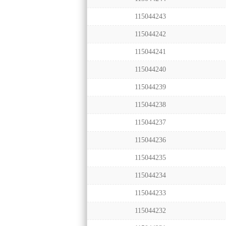
115044243
115044242
115044241
115044240
115044239
115044238
115044237
115044236
115044235
115044234
115044233
115044232