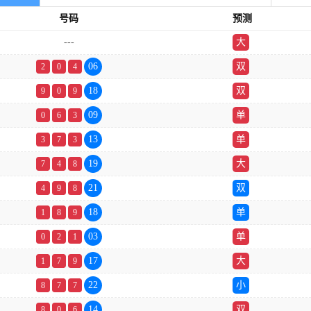
号码
预测
---
大
06
双
2
0
4
18
双
9
0
9
09
单
0
6
3
13
单
3
7
3
19
大
7
4
8
21
双
4
9
8
18
单
1
8
9
03
单
0
2
1
17
大
1
7
9
22
小
8
7
7
14
双
8
0
6