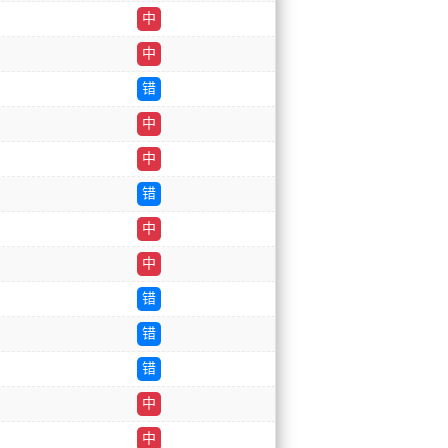
中
中
错
中
中
错
中
中
错
错
错
中
中