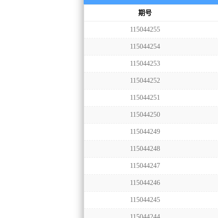
期号
115044255
115044254
115044253
115044252
115044251
115044250
115044249
115044248
115044247
115044246
115044245
115044244