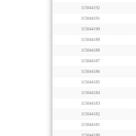
115044192
115044191
115044190
115044189
115044188
115044187
115044186
115044185
115044184
115044183
115044182
115044181
115044180