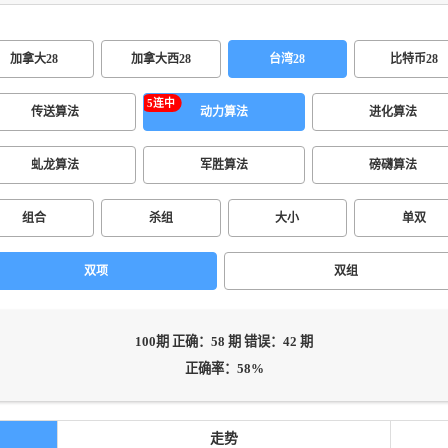
加拿大28
加拿大西28
台湾28
比特币28
传送算法
动力算法
进化算法
虬龙算法
军胜算法
磅礴算法
组合
杀组
大小
单双
双项
双组
100期 正确：58 期 错误：42 期
正确率：58%
走势