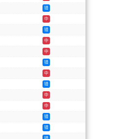
错
中
错
中
中
错
中
错
中
中
错
错
错