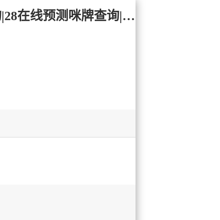
记得回家:28yc.CoM 加拿大28-加拿大28预测|加拿大PC结果查询|28在线预测咪牌查询|加拿大PC在线预测_专注研究_加拿大PC28_官方数据!