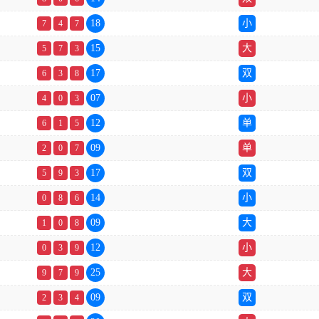
18
小
7
4
7
15
大
5
7
3
17
双
6
3
8
07
小
4
0
3
12
单
6
1
5
09
单
2
0
7
17
双
5
9
3
14
小
0
8
6
09
大
1
0
8
12
小
0
3
9
25
大
9
7
9
09
双
2
3
4