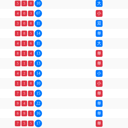
10
大
5
5
0
07
小
4
0
3
11
双
3
0
8
14
单
1
8
5
11
大
4
1
6
13
单
8
1
4
13
单
5
1
7
14
小
4
2
8
10
小
1
1
8
15
单
7
5
3
22
单
9
4
9
16
单
6
9
1
17
单
7
5
5