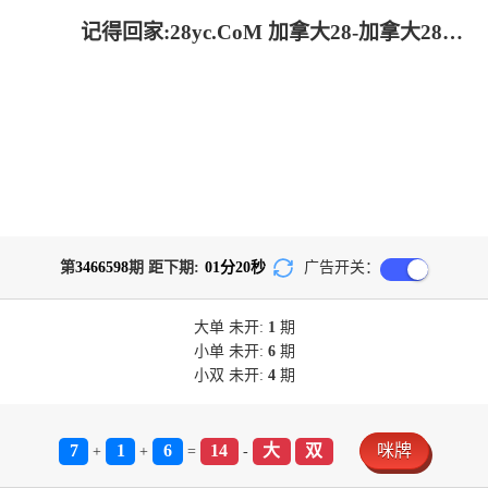
记得回家:28yc.CoM 加拿大28-加拿大28预测|加拿大PC结果查询|28在线预测咪牌查询|加拿大PC在线预测_专注研究_加拿大PC28_官方数据!
第
3466598
期 距下期:
01
分
20
秒
广告开关：
大单
未开:
1
期
小单
未开:
6
期
小双
未开:
4
期
7
1
6
14
大
双
咪牌
+
+
=
-