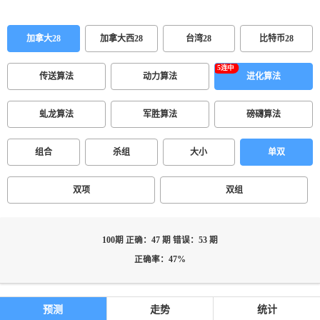
加拿大28
加拿大西28
台湾28
比特币28
传送算法
动力算法
进化算法
虬龙算法
军胜算法
磅礴算法
组合
杀组
大小
单双
双项
双组
100期 正确：47 期 错误：53 期
正确率：47%
预测
走势
统计