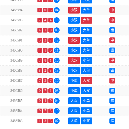
3466595
7
7
3
17
小单
大双
错
3466594
1
0
3
04
小双
大单
中
3466593
7
4
4
15
小双
大单
中
3466592
4
1
0
05
小双
大单
错
3466591
3
2
7
12
小双
大单
中
3466590
4
1
6
11
小双
大单
错
3466589
7
8
1
16
大双
小单
中
3466588
8
2
3
13
小双
大单
错
3466587
7
2
7
16
小单
大双
中
3466586
0
7
1
08
小单
大双
错
3466585
0
4
0
04
大双
小单
错
3466584
9
7
3
19
大双
小单
错
3466583
1
3
3
07
大单
小双
错