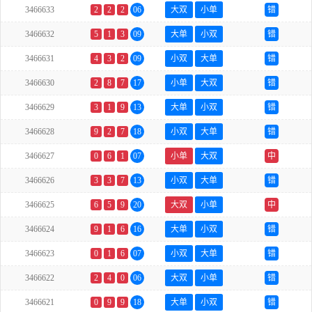
3466633
2
2
2
06
大双
小单
错
3466632
5
1
3
09
大单
小双
错
3466631
4
3
2
09
小双
大单
错
3466630
2
8
7
17
小单
大双
错
3466629
3
1
9
13
大单
小双
错
3466628
9
2
7
18
小双
大单
错
3466627
0
6
1
07
小单
大双
中
3466626
3
3
7
13
小双
大单
错
3466625
6
5
9
20
大双
小单
中
3466624
9
1
6
16
大单
小双
错
3466623
0
1
6
07
小双
大单
错
3466622
2
4
0
06
大双
小单
错
3466621
0
9
9
18
大单
小双
错