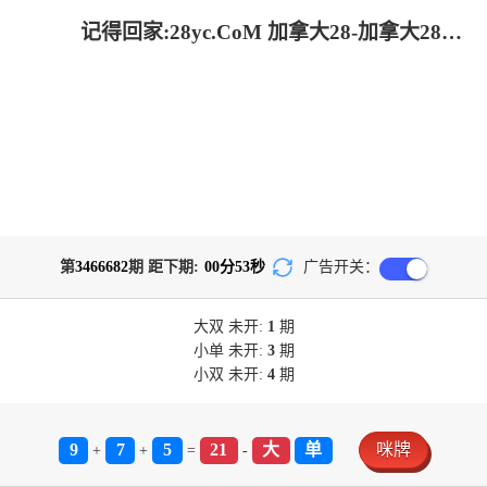
记得回家:28yc.CoM 加拿大28-加拿大28预测|加拿大PC结果查询|28在线预测咪牌查询|加拿大PC在线预测_专注研究_加拿大PC28_官方数据!
第
3466682
期 距下期:
00
分
53
秒
广告开关：
大双
未开:
1
期
小单
未开:
3
期
小双
未开:
4
期
9
7
5
21
大
单
咪牌
+
+
=
-