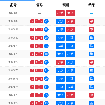
期号
号码
预测
结果
3466683
---
小单
大双
---
3466682
9
7
5
21
小双
大单
中
3466681
9
7
2
18
小单
大双
中
3466680
7
9
4
20
大单
小双
错
3466679
2
0
1
03
大单
小双
错
3466678
4
4
2
10
大双
小单
错
3466677
6
0
5
11
小单
大双
中
3466676
0
9
2
11
小双
大单
错
3466675
8
8
4
20
大单
小双
错
3466674
6
7
1
14
小双
大单
错
3466673
3
1
1
05
大双
小单
中
3466672
2
6
5
13
小双
大单
错