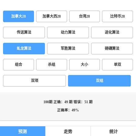
加拿大28
加拿大西28
台湾28
比特币28
传送算法
动力算法
进化算法
虬龙算法
军胜算法
磅礴算法
组合
杀组
大小
单双
双项
双组
100期 正确：49 期 错误：51 期
正确率：49%
预测
走势
统计