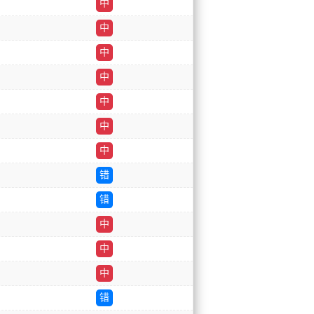
中
中
中
中
中
中
中
错
错
中
中
中
错