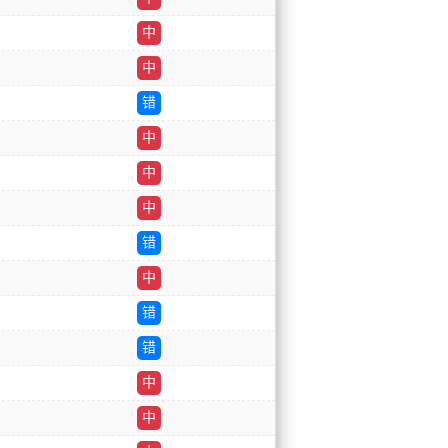
中
中
错
中
中
中
错
中
错
错
中
中