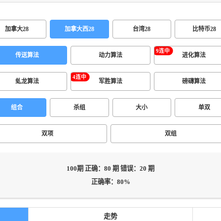
加拿大28
加拿大西28
台湾28
比特币28
传送算法
动力算法
进化算法
虬龙算法
军胜算法
磅礴算法
组合
杀组
大小
单双
双项
双组
100期 正确：80 期 错误：20 期
正确率：80%
走势