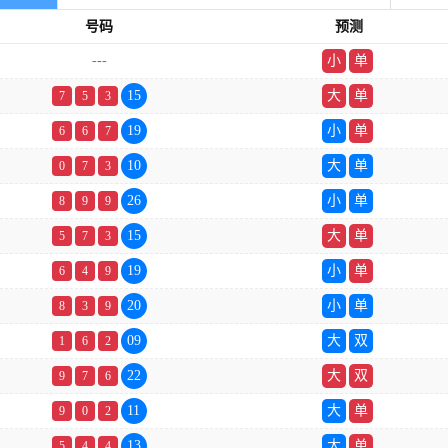
号码
预测
---
小
单
15
大
单
7
5
3
19
小
单
6
6
7
10
大
单
0
7
3
26
小
单
8
9
9
15
大
单
5
7
3
19
小
单
6
4
9
20
小
单
8
3
9
09
大
双
1
6
2
22
大
双
9
7
6
11
大
单
9
0
2
13
大
单
5
4
4