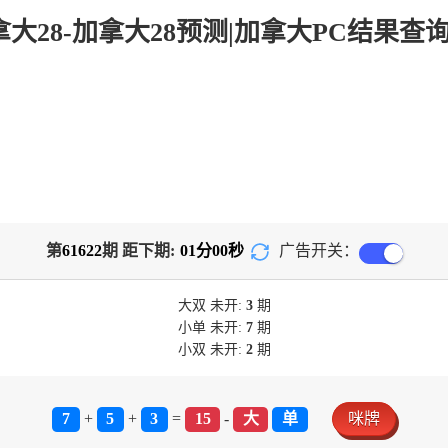
第
61622
期 距下期:
01
分
00
秒
广告开关：
大双
未开:
3
期
小单
未开:
7
期
小双
未开:
2
期
7
+
5
+
3
=
15
-
大
单
咪牌