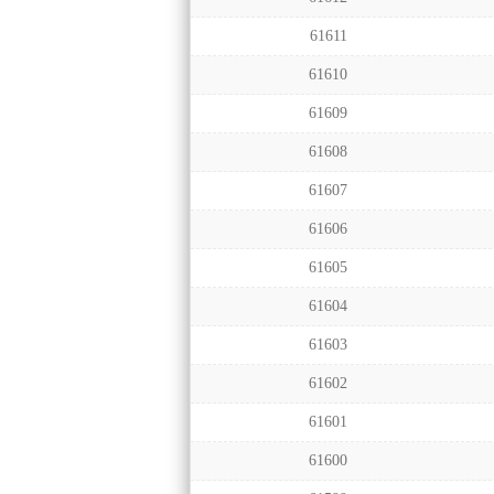
61611
61610
61609
61608
61607
61606
61605
61604
61603
61602
61601
61600