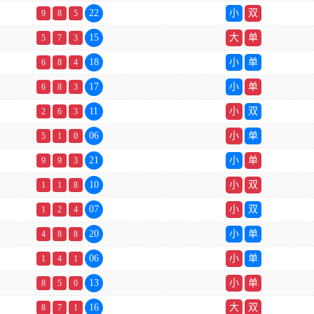
22
小
双
9
8
5
15
大
单
5
7
3
18
小
单
6
8
4
17
小
单
6
8
3
11
小
双
2
6
3
06
小
单
5
1
0
21
小
单
9
9
3
10
小
双
1
1
8
07
小
双
1
2
4
20
小
单
4
8
8
06
小
单
1
4
1
13
小
单
8
5
0
16
大
双
8
7
1