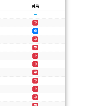
结果
---
中
错
中
中
中
中
中
中
中
中
中