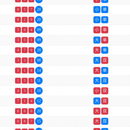
20
小
单
8
5
7
20
小
单
9
2
9
09
小
单
5
0
4
09
大
单
3
5
1
20
大
单
4
7
9
08
大
双
3
3
2
14
大
单
5
1
8
11
大
双
1
5
5
10
小
双
4
5
1
12
大
双
7
1
4
20
大
双
8
6
6
15
大
双
0
8
7