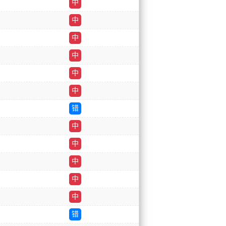
中
中
中
中
中
中
错
中
中
中
中
中
错