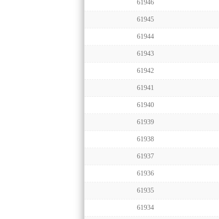
61946
61945
61944
61943
61942
61941
61940
61939
61938
61937
61936
61935
61934