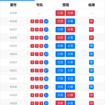
期号
号码
预测
结果
61639
---
小双
大单
---
61638
8
2
6
16
大双
小单
中
61637
8
5
8
21
小双
大单
中
61636
6
8
6
20
大双
小单
中
61635
5
9
8
22
大单
小双
错
61634
4
7
9
20
小双
大单
错
61633
8
7
6
21
大双
小单
错
61632
3
2
2
07
小双
大单
错
61631
3
1
4
08
小单
大双
错
61630
8
7
6
21
大双
小单
错
61629
4
2
5
11
大双
小单
中
61628
9
7
3
19
大单
小双
中