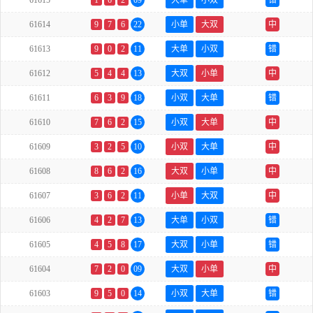
61615
1
6
2
09
大单
小双
错
61614
9
7
6
22
小单
大双
中
61613
9
0
2
11
大单
小双
错
61612
5
4
4
13
大双
小单
中
61611
6
3
9
18
小双
大单
错
61610
7
6
2
15
小双
大单
中
61609
3
2
5
10
小双
大单
中
61608
8
6
2
16
大双
小单
中
61607
3
6
2
11
小单
大双
中
61606
4
2
7
13
大单
小双
错
61605
4
5
8
17
大双
小单
错
61604
7
2
0
09
大双
小单
中
61603
9
5
0
14
小双
大单
错