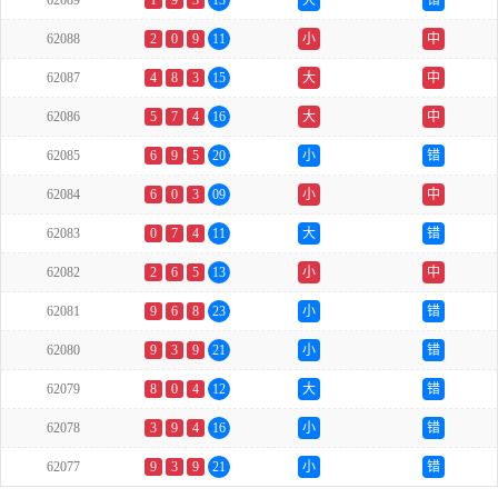
62089
1
9
3
13
大
错
62088
2
0
9
11
小
中
62087
4
8
3
15
大
中
62086
5
7
4
16
大
中
62085
6
9
5
20
小
错
62084
6
0
3
09
小
中
62083
0
7
4
11
大
错
62082
2
6
5
13
小
中
62081
9
6
8
23
小
错
62080
9
3
9
21
小
错
62079
8
0
4
12
大
错
62078
3
9
4
16
小
错
62077
9
3
9
21
小
错