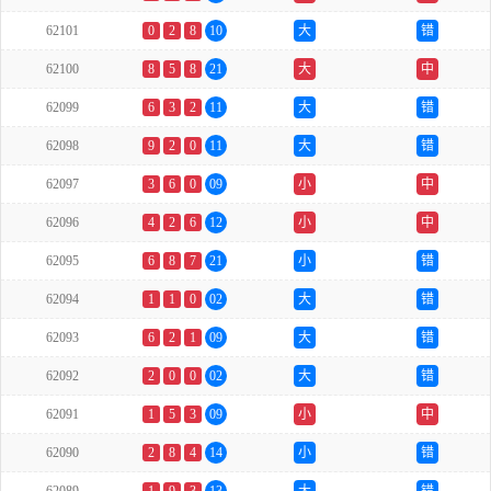
62101
0
2
8
10
大
错
62100
8
5
8
21
大
中
62099
6
3
2
11
大
错
62098
9
2
0
11
大
错
62097
3
6
0
09
小
中
62096
4
2
6
12
小
中
62095
6
8
7
21
小
错
62094
1
1
0
02
大
错
62093
6
2
1
09
大
错
62092
2
0
0
02
大
错
62091
1
5
3
09
小
中
62090
2
8
4
14
小
错