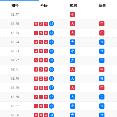
期号
号码
预测
结果
62177
---
小
---
单
62176
9
2
4
15
大
中
62175
1
9
8
18
大
中
62174
4
5
4
13
大
错
62173
4
9
5
18
小
错
62172
5
0
3
08
大
错
62171
4
3
9
16
大
中
62170
6
2
3
11
大
错
62169
6
8
3
17
大
中
62168
2
1
9
12
大
错
62167
1
8
7
16
小
错
62166
0
0
4
04
大
错