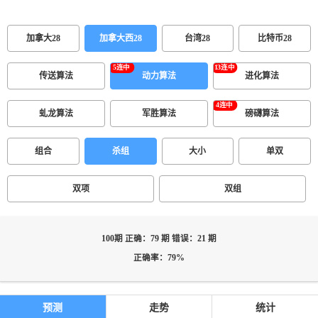
加拿大28
加拿大西28
台湾28
比特币28
传送算法
动力算法
进化算法
虬龙算法
军胜算法
磅礴算法
组合
杀组
大小
单双
双项
双组
100期 正确：79 期 错误：21 期
正确率：79%
预测
走势
统计