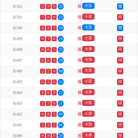
大双
61502
2
9
9
20
殺
错
小双
61501
7
6
9
22
殺
中
大双
61500
4
9
5
18
殺
错
小双
61499
9
7
8
24
殺
中
大单
61498
9
6
5
20
殺
中
大单
61497
8
6
4
18
殺
中
大双
61496
2
2
4
08
殺
中
小双
61495
0
5
6
11
殺
中
大单
61494
3
0
9
12
殺
中
小双
61493
5
7
9
21
殺
中
小双
61492
6
0
3
09
殺
中
大双
61491
2
2
2
06
殺
中
大单
61490
9
8
9
26
殺
中