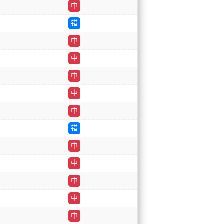
中
错
中
中
中
中
中
错
中
中
中
中
中