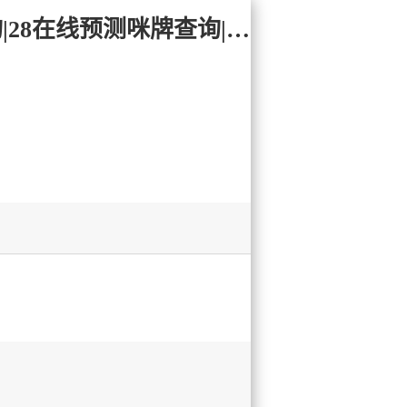
记得回家:28yc.CoM 加拿大28-加拿大28预测|加拿大PC结果查询|28在线预测咪牌查询|加拿大PC在线预测_专注研究_加拿大PC28_官方数据!