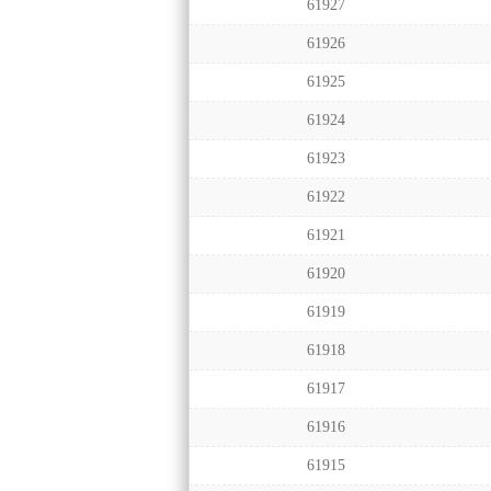
61927
61926
61925
61924
61923
61922
61921
61920
61919
61918
61917
61916
61915