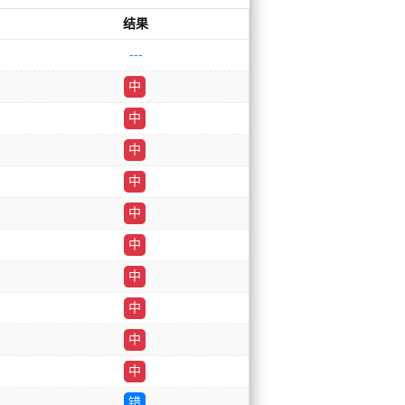
结果
---
中
中
中
中
中
中
中
中
中
中
错