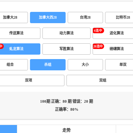
加拿大28
加拿大西28
台湾28
比特币28
传送算法
动力算法
进化算法
虬龙算法
军胜算法
磅礴算法
组合
杀组
大小
单双
双项
双组
100期 正确：80 期 错误：20 期
正确率：80%
走势