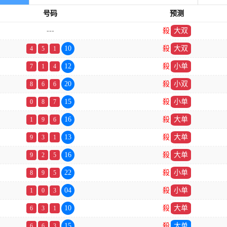
号码
预测
---
殺
大双
10
殺
大双
4
5
1
12
殺
小单
7
1
4
20
殺
小双
8
6
6
15
殺
小单
0
8
7
16
殺
大单
1
9
6
13
殺
大单
9
3
1
16
殺
大单
9
2
5
22
殺
小单
8
9
5
04
殺
小单
1
0
3
10
殺
大单
6
3
1
15
殺
大单
6
6
3