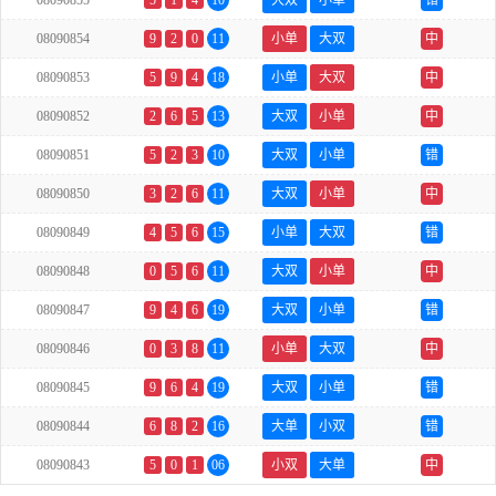
08090855
5
1
4
10
大双
小单
错
08090854
9
2
0
11
小单
大双
中
08090853
5
9
4
18
小单
大双
中
08090852
2
6
5
13
大双
小单
中
08090851
5
2
3
10
大双
小单
错
08090850
3
2
6
11
大双
小单
中
08090849
4
5
6
15
小单
大双
错
08090848
0
5
6
11
大双
小单
中
08090847
9
4
6
19
大双
小单
错
08090846
0
3
8
11
小单
大双
中
08090845
9
6
4
19
大双
小单
错
08090844
6
8
2
16
大单
小双
错
08090843
5
0
1
06
小双
大单
中