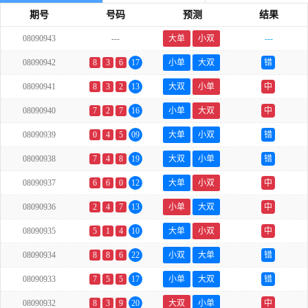
期号
号码
预测
结果
08090943
---
大单
小双
---
08090942
8
3
6
17
小单
大双
错
08090941
8
3
2
13
大双
小单
中
08090940
7
2
7
16
小单
大双
中
08090939
0
4
5
09
大单
小双
错
08090938
7
4
8
19
大双
小单
错
08090937
6
6
0
12
大单
小双
中
08090936
2
4
7
13
小单
大双
中
08090935
5
1
4
10
大单
小双
中
08090934
8
8
6
22
小双
大单
错
08090933
7
5
5
17
小单
大双
错
08090932
8
3
9
20
大双
小单
中