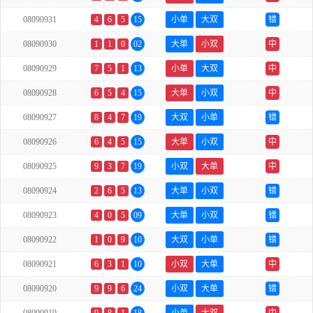
08090931
4
6
5
15
小单
大双
错
08090930
1
1
0
02
大单
小双
中
08090929
7
5
1
13
小单
大双
中
08090928
6
5
4
15
大单
小双
中
08090927
8
4
7
19
大双
小单
错
08090926
6
4
5
15
大单
小双
中
08090925
9
3
7
19
小双
大单
中
08090924
2
6
5
13
大单
小双
错
08090923
4
0
5
09
大单
小双
错
08090922
1
0
9
10
大双
小单
错
08090921
6
3
1
10
小双
大单
中
08090920
9
9
6
24
小双
大单
错