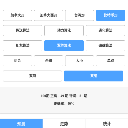
加拿大28
加拿大西28
台湾28
比特币28
传送算法
动力算法
进化算法
虬龙算法
军胜算法
磅礴算法
组合
杀组
大小
单双
双项
双组
100期 正确：49 期 错误：51 期
正确率：49%
预测
走势
统计