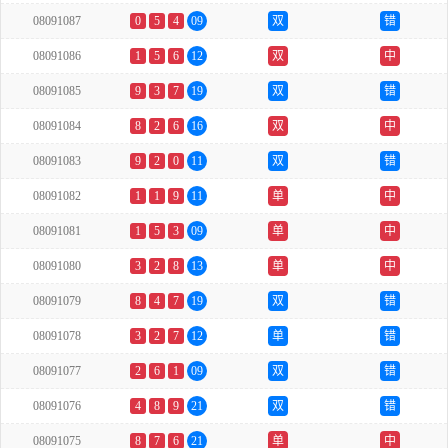
08091087
0
5
4
09
双
错
08091086
1
5
6
12
双
中
08091085
9
3
7
19
双
错
08091084
8
2
6
16
双
中
08091083
9
2
0
11
双
错
08091082
1
1
9
11
单
中
08091081
1
5
3
09
单
中
08091080
3
2
8
13
单
中
08091079
8
4
7
19
双
错
08091078
3
2
7
12
单
错
08091077
2
6
1
09
双
错
08091076
4
8
9
21
双
错
08091075
8
7
6
21
单
中