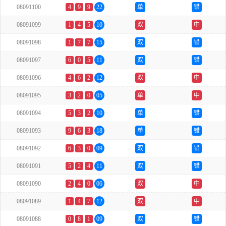
08091100
4
9
9
22
单
错
08091099
1
4
5
10
双
中
08091098
1
7
7
15
双
错
08091097
6
0
5
11
双
错
08091096
4
6
2
12
双
中
08091095
3
2
0
05
单
中
08091094
5
3
2
10
单
错
08091093
9
6
3
18
单
错
08091092
6
3
0
09
双
错
08091091
5
2
4
11
双
错
08091090
2
4
0
06
双
中
08091089
1
4
7
12
双
中
08091088
0
8
1
09
双
错