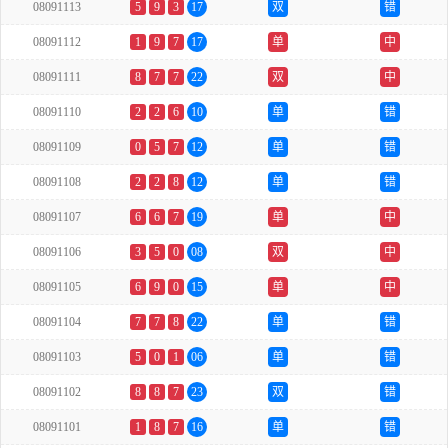
08091113
5
9
3
17
双
错
08091112
1
9
7
17
单
中
08091111
8
7
7
22
双
中
08091110
2
2
6
10
单
错
08091109
0
5
7
12
单
错
08091108
2
2
8
12
单
错
08091107
6
6
7
19
单
中
08091106
3
5
0
08
双
中
08091105
6
9
0
15
单
中
08091104
7
7
8
22
单
错
08091103
5
0
1
06
单
错
08091102
8
8
7
23
双
错
08091101
1
8
7
16
单
错