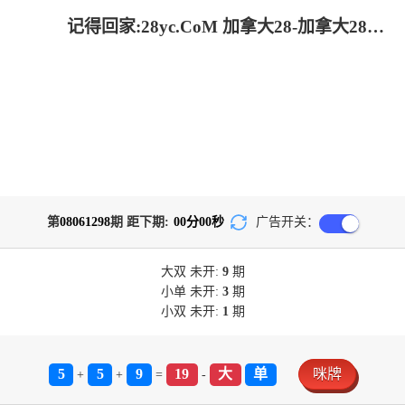
记得回家:28yc.CoM 加拿大28-加拿大28预测|加拿大PC结果查询|28在线预测咪牌查询|加拿大PC在线预测_专注研究_加拿大PC28_官方数据!
第
08061298
期 距下期:
00
分
00
秒
广告开关：
大双
未开:
9
期
小单
未开:
3
期
小双
未开:
1
期
5
5
9
19
大
单
咪牌
+
+
=
-