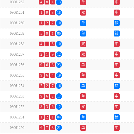
08061262
4
8
1
13
单
中
08061261
1
9
8
18
双
中
08061260
1
2
7
10
单
错
08061259
5
0
1
06
单
错
08061258
4
1
5
10
双
中
08061257
2
1
9
12
双
中
08061256
9
6
8
23
单
中
08061255
9
6
4
19
单
中
08061254
7
2
7
16
单
错
08061253
9
6
2
17
单
中
08061252
3
3
6
12
双
中
08061251
1
2
1
04
单
错
08061250
6
7
8
21
单
中