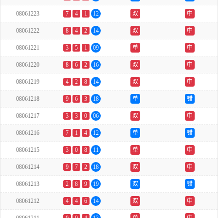
08061223
7
4
1
12
双
中
08061222
8
4
2
14
双
中
08061221
3
5
1
09
单
中
08061220
8
6
2
16
双
中
08061219
4
2
8
14
双
中
08061218
9
6
3
18
单
错
08061217
3
3
0
06
双
中
08061216
7
1
4
12
单
错
08061215
3
0
8
11
单
中
08061214
9
7
2
18
双
中
08061213
2
8
9
19
双
错
08061212
4
4
6
14
双
中