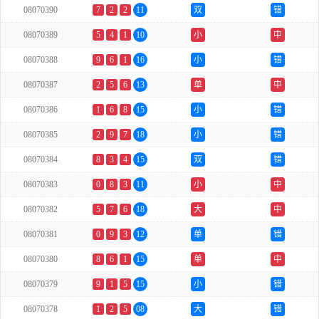
08070390
7
2
2
11
双
错
08070389
5
4
1
10
小
中
08070388
9
6
1
16
小
错
08070387
2
5
6
13
单
中
08070386
1
6
8
15
小
错
08070385
2
9
7
18
小
错
08070384
8
3
4
15
双
错
08070383
0
8
3
11
小
中
08070382
5
7
6
18
大
中
08070381
0
9
3
12
单
错
08070380
8
6
1
15
单
中
08070379
9
1
5
15
小
错
08070378
1
2
5
08
大
错