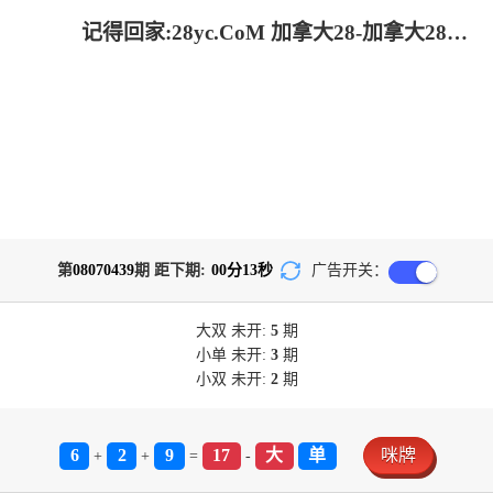
记得回家:28yc.CoM 加拿大28-加拿大28预测|加拿大PC结果查询|28在线预测咪牌查询|加拿大PC在线预测_专注研究_加拿大PC28_官方数据!
第
08070439
期 距下期:
00
分
13
秒
广告开关：
大双
未开:
5
期
小单
未开:
3
期
小双
未开:
2
期
6
2
9
17
大
单
咪牌
+
+
=
-