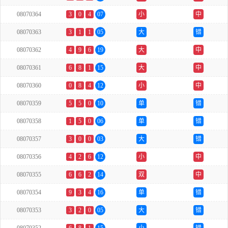
08070364
3
0
4
07
小
中
08070363
3
1
1
05
大
错
08070362
4
9
6
19
大
中
08070361
6
8
1
15
大
中
08070360
0
8
4
12
小
中
08070359
5
5
0
10
单
错
08070358
1
5
0
06
单
错
08070357
3
0
0
03
大
错
08070356
4
2
6
12
小
中
08070355
6
6
2
14
双
中
08070354
9
3
4
16
单
错
08070353
3
2
0
05
大
错