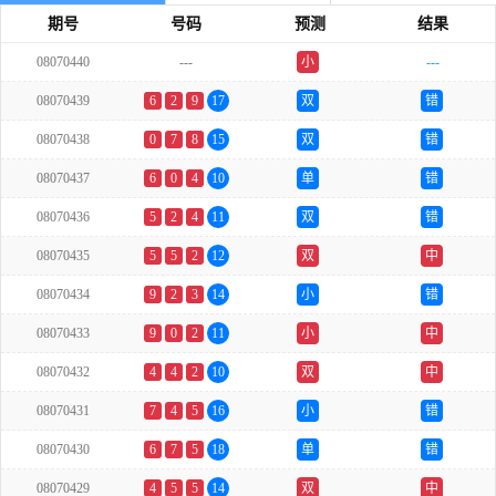
期号
号码
预测
结果
08070440
---
小
---
08070439
6
2
9
17
双
错
08070438
0
7
8
15
双
错
08070437
6
0
4
10
单
错
08070436
5
2
4
11
双
错
08070435
5
5
2
12
双
中
08070434
9
2
3
14
小
错
08070433
9
0
2
11
小
中
08070432
4
4
2
10
双
中
08070431
7
4
5
16
小
错
08070430
6
7
5
18
单
错
08070429
4
5
5
14
双
中