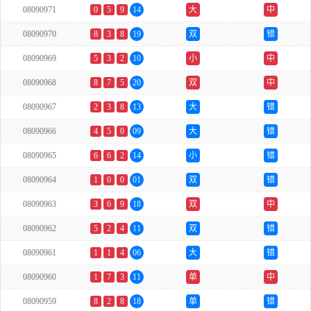
08090971
0
5
9
14
大
中
08090970
8
3
8
19
双
错
08090969
5
3
2
10
小
中
08090968
8
7
5
20
双
中
08090967
2
3
8
13
大
错
08090966
4
5
0
09
大
错
08090965
6
6
2
14
小
错
08090964
1
0
0
01
双
错
08090963
3
6
9
18
双
中
08090962
5
2
4
11
双
错
08090961
1
1
4
06
大
错
08090960
1
7
3
11
单
中
08090959
8
2
8
18
单
错