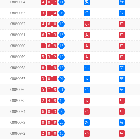
08090984
4
0
7
11
双
错
08090983
3
1
4
08
单
错
08090982
4
6
0
10
小
中
08090981
6
7
3
16
双
中
08090980
1
6
9
16
双
中
08090979
5
3
2
10
双
中
08090978
8
1
9
18
小
错
08090977
3
0
1
04
大
错
08090976
5
7
9
21
小
错
08090975
2
4
9
15
大
中
08090974
6
0
3
09
小
中
08090973
8
8
9
25
双
错
08090972
2
8
0
10
小
中