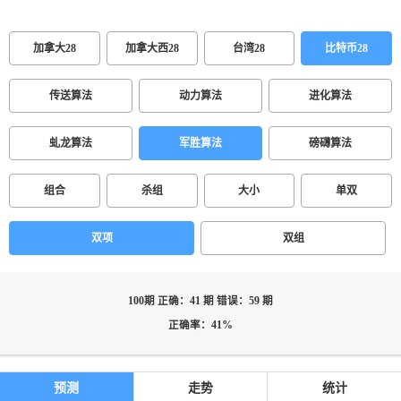
加拿大28
加拿大西28
台湾28
比特币28
传送算法
动力算法
进化算法
虬龙算法
军胜算法
磅礴算法
组合
杀组
大小
单双
双项
双组
100期 正确：41 期 错误：59 期
正确率：41%
预测
走势
统计