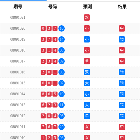
期号
号码
预测
结果
08091021
---
双
---
08091020
0
3
7
10
小
中
08091019
3
7
4
14
小
错
08091018
3
1
4
08
小
中
08091017
2
3
4
09
单
中
08091016
2
0
1
03
双
错
08091015
6
0
1
07
大
错
08091014
8
6
5
19
小
错
08091013
6
2
3
11
大
错
08091012
2
0
4
06
单
错
08091011
7
6
7
20
双
中
08091010
1
2
5
08
双
中