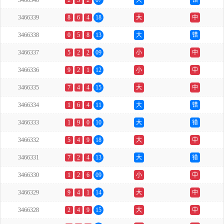
3466340
2
3
2
07
大
错
3466339
8
6
4
18
大
中
3466338
0
5
8
13
大
错
3466337
5
2
2
09
小
中
3466336
9
2
1
12
小
中
3466335
7
4
4
15
大
中
3466334
1
6
4
11
大
错
3466333
1
9
0
10
大
错
3466332
5
4
9
18
大
中
3466331
7
2
4
13
大
错
3466330
1
2
6
09
小
中
3466329
9
4
1
14
大
中
3466328
2
4
9
15
大
中