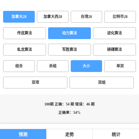
加拿大28
加拿大西28
台湾28
比特币28
传送算法
动力算法
进化算法
虬龙算法
军胜算法
磅礴算法
组合
杀组
大小
单双
双项
双组
100期 正确：54 期 错误：46 期
正确率：54%
预测
走势
统计