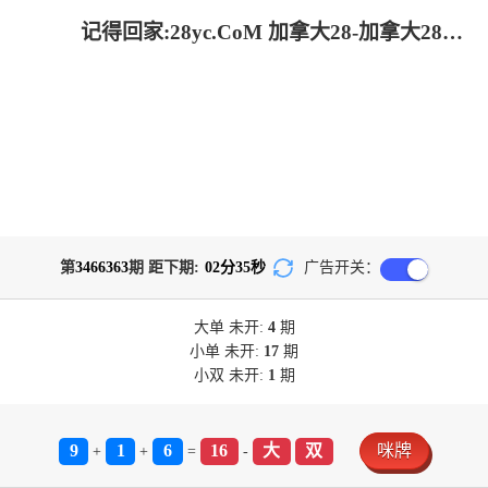
记得回家:28yc.CoM 加拿大28-加拿大28预测|加拿大PC结果查询|28在线预测咪牌查询|加拿大PC在线预测_专注研究_加拿大PC28_官方数据!
第
3466363
期 距下期:
02
分
35
秒
广告开关：
大单
未开:
4
期
小单
未开:
17
期
小双
未开:
1
期
9
1
6
16
大
双
咪牌
+
+
=
-