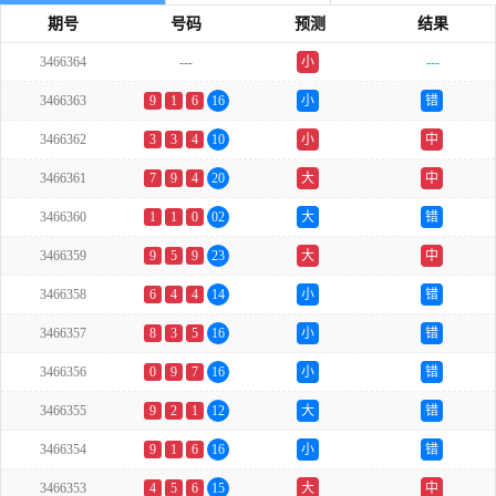
期号
号码
预测
结果
3466364
---
小
---
单
3466363
9
1
6
16
小
错
3466362
3
3
4
10
小
中
3466361
7
9
4
20
大
中
3466360
1
1
0
02
大
错
3466359
9
5
9
23
大
中
3466358
6
4
4
14
小
错
3466357
8
3
5
16
小
错
3466356
0
9
7
16
小
错
3466355
9
2
1
12
大
错
3466354
9
1
6
16
小
错
3466353
4
5
6
15
大
中