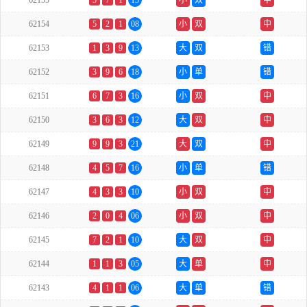
62155
5
7
1
13
小
双
中
62154
5
2
1
08
小
双
中
62153
1
3
9
13
大
双
错
62152
3
9
6
18
小
单
错
62151
6
7
3
16
小
双
中
62150
3
6
3
12
大
双
中
62149
9
9
3
21
大
双
中
62148
4
5
7
16
小
单
错
62147
4
3
3
10
小
双
中
62146
2
0
4
06
小
双
中
62145
7
2
1
10
大
双
中
62144
1
1
3
05
大
单
中
62143
4
1
1
06
大
单
错