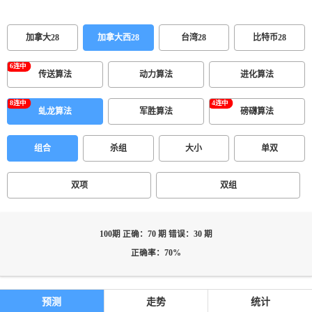
加拿大28
加拿大西28
台湾28
比特币28
传送算法
动力算法
进化算法
虬龙算法
军胜算法
磅礴算法
组合
杀组
大小
单双
双项
双组
100期 正确：70 期 错误：30 期
正确率：70%
预测
走势
统计