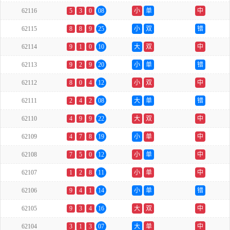
62116
5
3
0
08
小
单
中
62115
8
8
9
25
小
双
错
62114
9
1
0
10
大
双
中
62113
9
2
9
20
小
单
错
62112
8
0
4
12
小
双
中
62111
2
4
2
08
大
单
错
62110
4
9
9
22
大
双
中
62109
4
7
8
19
小
单
中
62108
7
5
0
12
小
单
中
62107
1
2
8
11
小
单
中
62106
9
4
1
14
小
单
错
62105
9
3
4
16
大
双
中
62104
3
1
3
07
大
单
中