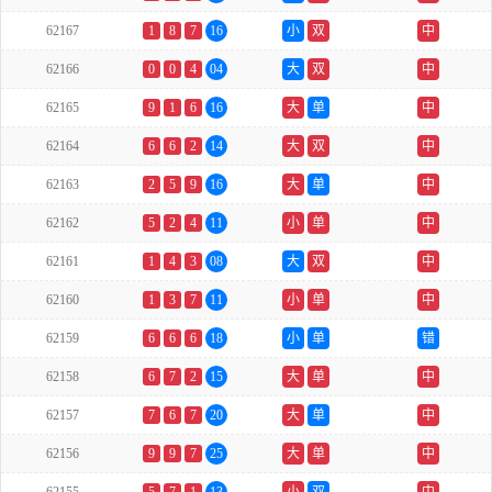
62167
1
8
7
16
小
双
中
62166
0
0
4
04
大
双
中
62165
9
1
6
16
大
单
中
62164
6
6
2
14
大
双
中
62163
2
5
9
16
大
单
中
62162
5
2
4
11
小
单
中
62161
1
4
3
08
大
双
中
62160
1
3
7
11
小
单
中
62159
6
6
6
18
小
单
错
62158
6
7
2
15
大
单
中
62157
7
6
7
20
大
单
中
62156
9
9
7
25
大
单
中