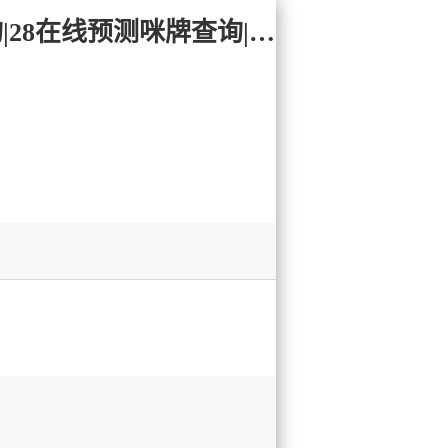
记得回家:28yc.CoM 加拿大28-加拿大28预测|加拿大PC结果查询|28在线预测咪牌查询|加拿大PC在线预测_专注研究_加拿大PC28_官方数据!