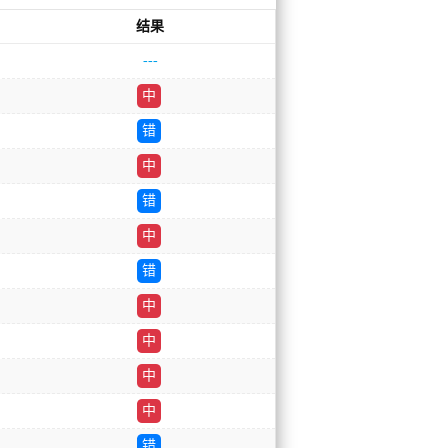
结果
---
中
错
中
错
中
错
中
中
中
中
错