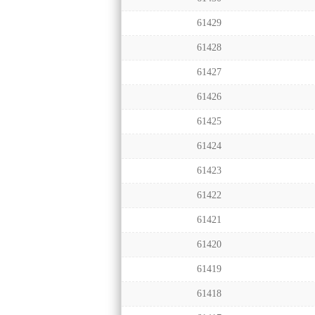
61429
61428
61427
61426
61425
61424
61423
61422
61421
61420
61419
61418