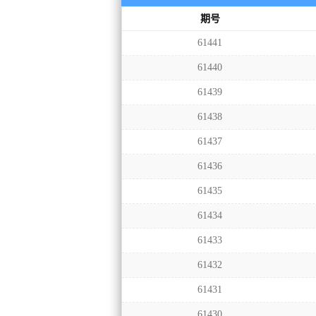
期号
61441
61440
61439
61438
61437
61436
61435
61434
61433
61432
61431
61430