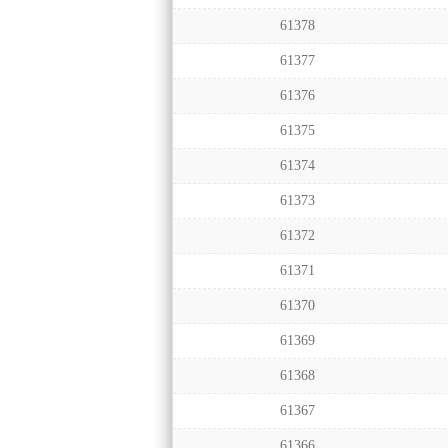
61378
61377
61376
61375
61374
61373
61372
61371
61370
61369
61368
61367
61366