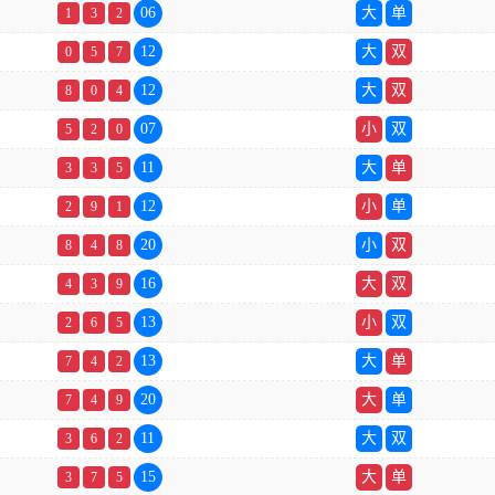
06
大
单
1
3
2
12
大
双
0
5
7
12
大
双
8
0
4
07
小
双
5
2
0
11
大
单
3
3
5
12
小
单
2
9
1
20
小
双
8
4
8
16
大
双
4
3
9
13
小
双
2
6
5
13
大
单
7
4
2
20
大
单
7
4
9
11
大
双
3
6
2
15
大
单
3
7
5