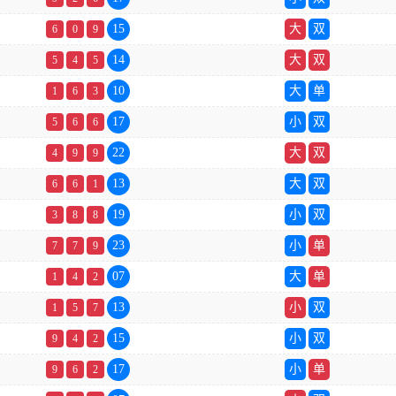
15
大
双
6
0
9
14
大
双
5
4
5
10
大
单
1
6
3
17
小
双
5
6
6
22
大
双
4
9
9
13
大
双
6
6
1
19
小
双
3
8
8
23
小
单
7
7
9
07
大
单
1
4
2
13
小
双
1
5
7
15
小
双
9
4
2
17
小
单
9
6
2