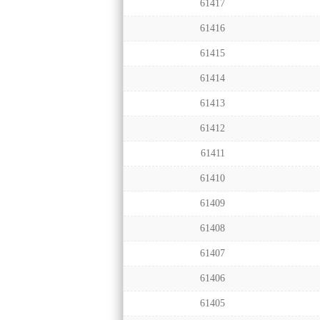
61417
61416
61415
61414
61413
61412
61411
61410
61409
61408
61407
61406
61405