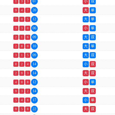
07
小
双
1
3
3
20
大
单
9
4
7
12
大
单
7
0
5
06
小
单
3
3
0
09
大
双
2
1
6
10
大
单
2
8
0
09
大
双
3
1
5
14
小
双
8
2
4
14
大
双
2
9
3
12
小
单
4
0
8
14
大
双
9
3
2
17
小
单
5
4
8
22
大
双
9
5
8