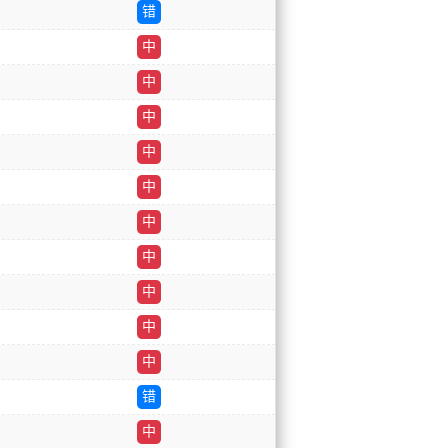
错
中
中
中
中
中
中
中
中
中
中
错
中