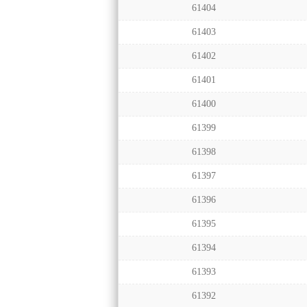
61404
61403
61402
61401
61400
61399
61398
61397
61396
61395
61394
61393
61392