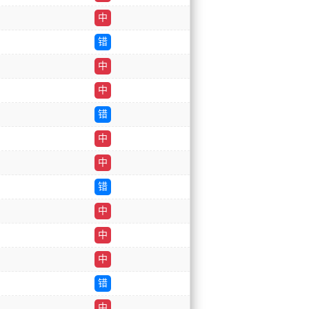
中
错
中
中
错
中
中
错
中
中
中
错
中