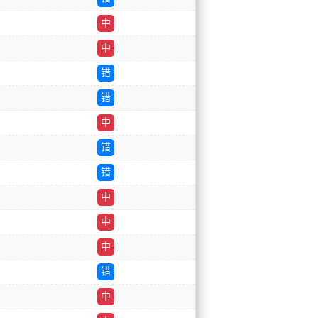
中
中
错
错
中
错
错
中
中
中
错
中